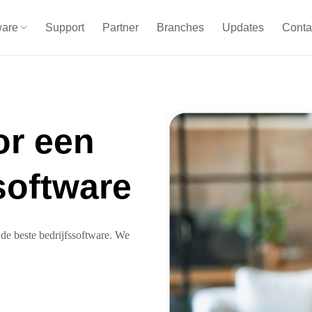
ware
Support
Partner
Branches
Updates
Conta
or een
software
e beste bedrijfssoftware. We