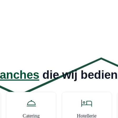
anches
die wij bedie
Catering
Hotellerie