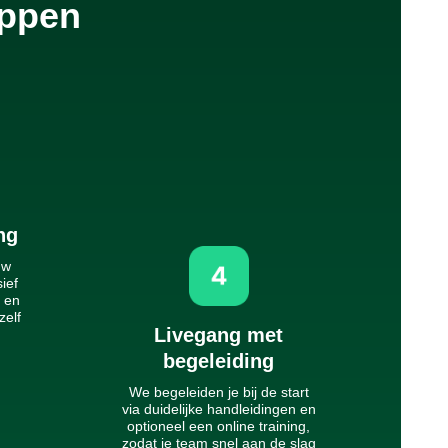
appen
ng
uw
ief
n en
zelf
Livegang met
begeleiding
We begeleiden je bij de start
via duidelijke handleidingen en
optioneel een online training,
zodat je team snel aan de slag