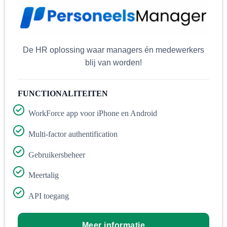
De HR oplossing waar managers én medewerkers
blij van worden!
FUNCTIONALITEITEN
WorkForce app voor iPhone en Android
Multi-factor authentification
Gebruikersbeheer
Meertalig
API toegang
Meer informatie