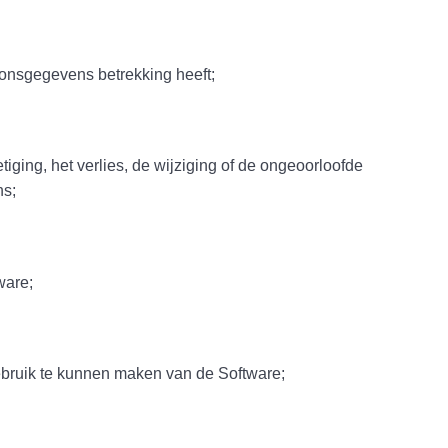
sgegevens betrekking heeft;
ing, het verlies, de wijziging of de ongeoorloofde
ns;
are;
uik te kunnen maken van de Software;