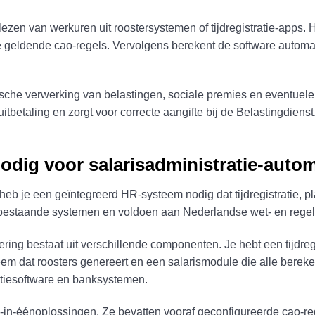
lezen van werkuren uit roostersystemen of tijdregistratie-apps.
 geldende cao-regels. Vervolgens berekent de software automati
sche verwerking van belastingen, sociale premies en eventuel
tbetaling en zorgt voor correcte aangifte bij de Belastingdiens
odig voor salarisadministratie-auto
 heb je een geïntegreerd HR-systeem nodig dat tijdregistratie, 
bestaande systemen en voldoen aan Nederlandse wet- en regel
ring bestaat uit verschillende componenten. Je hebt een tijdre
em dat roosters genereert en een salarismodule die alle bereke
atiesoftware en banksystemen.
in-éénoplossingen. Ze bevatten vooraf geconfigureerde cao-reg