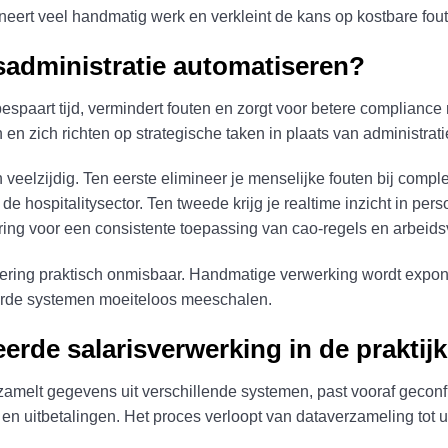
imineert veel handmatig werk en verkleint de kans op kostbare fou
sadministratie automatiseren?
espaart tijd, vermindert fouten en zorgt voor betere compliance
en zich richten op strategische taken in plaats van administr
veelzijdig. Ten eerste elimineer je menselijke fouten bij compl
de hospitalitysector. Ten tweede krijg je realtime inzicht in pe
ring voor een consistente toepassing van cao-regels en arbeid
sering praktisch onmisbaar. Handmatige verwerking wordt expo
erde systemen moeiteloos meeschalen.
rde salarisverwerking in de praktij
amelt gegevens uit verschillende systemen, past vooraf geconf
n uitbetalingen. Het proces verloopt van dataverzameling tot 