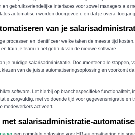
en en gebruiksvriendelijke interfaces voor zowel managers als
ates automatisch worden doorgevoerd en dat je overal toegang 
tomatiseren van je salarisadministra
ige processen en identificeer welke taken de meeste tijd kosten
en train je team in het gebruik van de nieuwe software.
 je huidige salarisadministratie. Documenteer alle stappen, van t
het kiezen van de juiste automatiseringsoplossing en voorkomt dat 
ikte software. Let hierbij op branchespecifieke functionaliteit, 
tie zorgvuldig, met voldoende tijd voor gegevensmigratie en tra
le medewerkers activeert.
 met salarisadministratie-automatise
nager
een complete oplossing voor HR-automatisering die speci