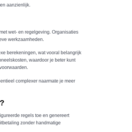
ten aanzienlijk.
 met wet- en regelgeving. Organisaties
atieve werkzaamheden.
exe berekeningen, wat vooral belangrijk
rsoneelskosten, waardoor je beter kunt
svoorwaarden.
nentieel complexer naarmate je meer
k?
igureerde regels toe en genereert
uitbetaling zonder handmatige