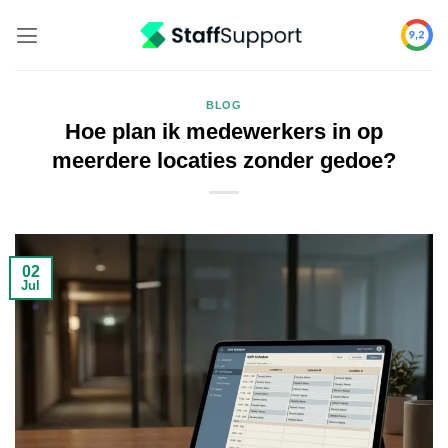
Skip
to
content
BLOG
Hoe plan ik medewerkers in op
meerdere locaties zonder gedoe?
02
Jul