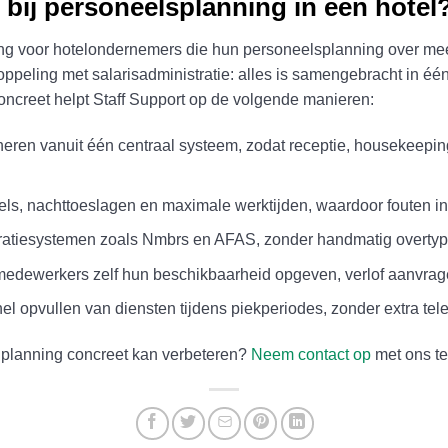
 bij personeelsplanning in een hotel
ing voor hotelondernemers die hun personeelsplanning over meer
oppeling met salarisadministratie: alles is samengebracht in één 
oncreet helpt Staff Support op de volgende manieren:
heren vanuit één centraal systeem, zodat receptie, housekeeping
s, nachttoeslagen en maximale werktijden, waardoor fouten i
stratiesystemen zoals Nmbrs en AFAS, zonder handmatig overty
dewerkers zelf hun beschikbaarheid opgeven, verlof aanvrag
nel opvullen van diensten tijdens piekperiodes, zonder extra tele
elplanning concreet kan verbeteren?
Neem contact op
met ons te