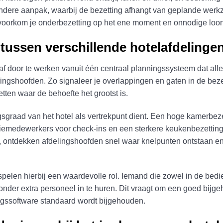
andere aanpak, waarbij de bezetting afhangt van geplande wer
n, voorkom je onderbezetting op het ene moment en onnodige loo
 tussen verschillende hotelafdelinge
 af door te werken vanuit één centraal planningssysteem dat a
ngshoofden. Zo signaleer je overlappingen en gaten in de bezet
tten waar de behoefte het grootst is.
ingsgraad van het hotel als vertrekpunt dient. Een hoge kamerbez
emedewerkers voor check-ins en een sterkere keukenbezetting vo
, ontdekken afdelingshoofden snel waar knelpunten ontstaan en 
pelen hierbij een waardevolle rol. Iemand die zowel in de bedie
onder extra personeel in te huren. Dit vraagt om een goed bijg
ngssoftware standaard wordt bijgehouden.