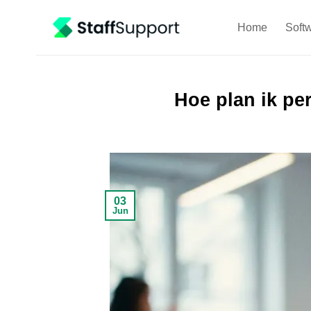
Skip
to
Home
Soft
content
Hoe plan ik pe
03
Jun