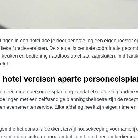
ngen in een hotel doe je door per afdeling een eigen rooster op
fieke functievereisten. De sleutel is centrale coördinatie geco
ng, keuken en bediening naadloos op elkaar aansluiten. In dit a
otel.
 hotel vereisen aparte personeelspl
ingen een eigen personeelsplanning, omdat elke afdeling andere 
 afdelingen met een zelfstandige planningsbehoefte zijn de rece
st en evenementenservice. Elke afdeling heeft zijn eigen ritme 
en die het etmaal afdekken, terwijl housekeeping voornamelijk o
 kent eigen piekuren rond ontbijt, lunch en diner, en bediening