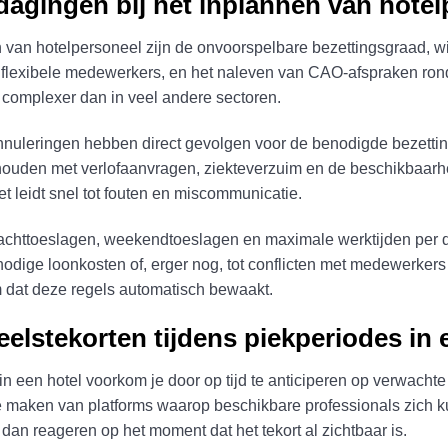
tdagingen bij het inplannen van hote
en van hotelpersoneel zijn de onvoorspelbare bezettingsgraad, 
n flexibele medewerkers, en het naleven van CAO-afspraken ro
 complexer dan in veel andere sectoren.
uleringen hebben direct gevolgen voor de benodigde bezetting,
 houden met verlofaanvragen, ziekteverzuim en de beschikbaarh
t leidt snel tot fouten en miscommunicatie.
chttoeslagen, weekendtoeslagen en maximale werktijden per di
nnodige loonkosten of, erger nog, tot conflicten met medewerkers
 dat deze regels automatisch bewaakt.
elstekorten tijdens piekperiodes in 
n een hotel voorkom je door op tijd te anticiperen op verwachte 
 maken van platforms waarop beschikbare professionals zich ku
 dan reageren op het moment dat het tekort al zichtbaar is.