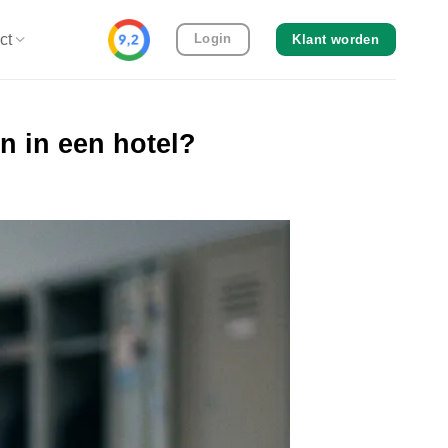
ct
Login
Klant worden
n in een hotel?