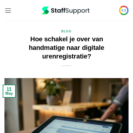
Skip
to
content
BLOG
Hoe schakel je over van
handmatige naar digitale
urenregistratie?
11
May