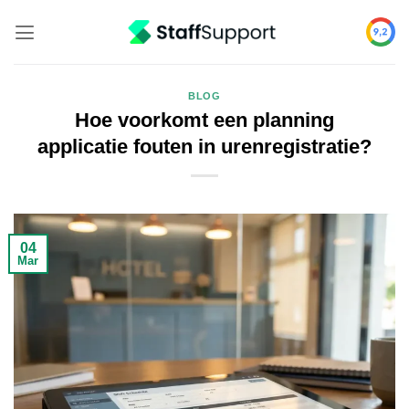
Skip
to
content
BLOG
Hoe voorkomt een planning
applicatie fouten in urenregistratie?
04
Mar