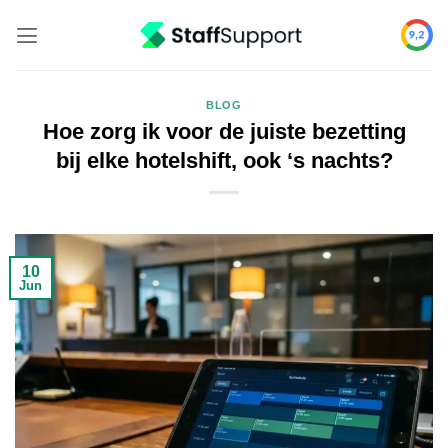
Skip
to
content
BLOG
Hoe zorg ik voor de juiste bezetting
bij elke hotelshift, ook ‘s nachts?
10
Jun