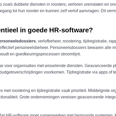
 zoals dubbele diensten in roosters, verloren urenstaten en on
gang tot hun rooster en kunnen zelf verlof aanvragen. Dit vermi
entieel in goede HR-software?
ersoneelsdossiers
, verlofbeheer, roostering, tijdregistratie, 
effectief personeelsbeheer. Personeelsdossiers bewaren alle me
ijhoudt en goedkeuringsprocessen stroomlijnt.
baar voor organisaties met wisselende diensten. Geavanceerde p
udgetoverschrijdingen voorkomen. Tijdregistratie via apps of t
 met roostering en tijdregistratie vaak prioriteit. Middelgrote 
tionaliteit. Grote ondernemingen vereisen geavanceerde integra
omdat HR-software moet samenwerken met bestaande systemen. K