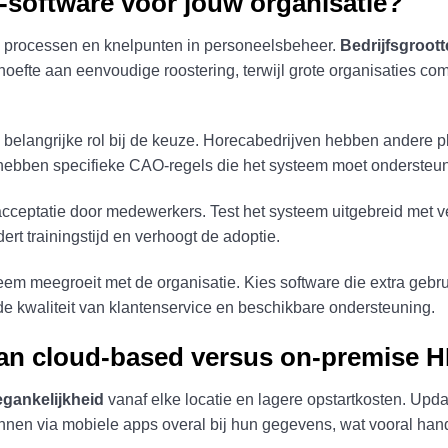
R-software voor jouw organisatie?
e processen en knelpunten in personeelsbeheer.
Bedrijfsgroott
hoefte aan eenvoudige roostering, terwijl grote organisaties co
belangrijke rol bij de keuze. Horecabedrijven hebben andere p
hebben specifieke CAO-regels die het systeem moet ondersteu
 acceptatie door medewerkers. Test het systeem uitgebreid met 
dert trainingstijd en verhoogt de adoptie.
eem meegroeit met de organisatie. Kies software die extra gebr
e kwaliteit van klantenservice en beschikbare ondersteuning.
van cloud-based versus on-premise 
egankelijkheid
vanaf elke locatie en lagere opstartkosten. Upd
en via mobiele apps overal bij hun gegevens, wat vooral handig