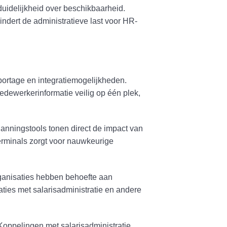
duidelijkheid over beschikbaarheid.
ndert de administratieve last voor HR-
rapportage en integratiemogelijkheden.
dewerkerinformatie veilig op één plek,
lanningstools tonen direct de impact van
erminals zorgt voor nauwkeurige
organisaties hebben behoefte aan
ties met salarisadministratie en andere
oppelingen met salarisadministratie