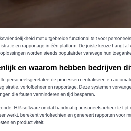
svriendelijkheid met uitgebreide functionaliteit voor person
gistratie en rapportage in één platform. De juiste keuze hangt af
oplossingen worden steeds populairder vanwege hun toegankel
enlijk en waarom hebben bedrijven di
 alle personeelsgerelateerde processen centraliseert en automat
jdregistratie, verlofbeheer en rapportage. Deze systemen verva
ngen die fouten verminderen en tijd besparen.
onder HR-software omdat handmatig personeelsbeheer te tijdro
er werkt, berekent verlofrechten en genereert rapporten voor 
ten en productiviteit.