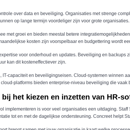
trole over data en beveiliging. Organisaties met strenge compl
kunnen op lange termijn voordeliger zijn voor grote organisaties.
e met groei en bieden meestal betere integratiemogelijkheden
maandelijkse kosten zijn voorspelbaar en budgettering wordt ee
xpertise voor onderhoud en updates. Beveiliging en backups zi
ur kan dit kosteneffectiever zijn.
, IT-capaciteit en beveiligingseisen. Cloud-systemen winnen aan 
loud-platforms bieden enterprise-niveau beveiliging die vaak b
 bij het kiezen en inzetten van HR-so
l implementeren is voor veel organisaties een uitdaging. Staff 
ëntatie tot en met de dagelijkse ondersteuning. Concreet helpt S
port brengt samen met jouw organisatie in kaart welke proces