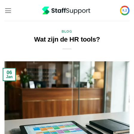
Skip
to
content
BLOG
Wat zijn de HR tools?
06
Jan