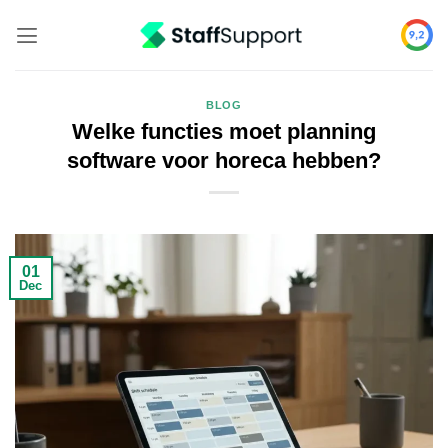
Skip
to
content
BLOG
Welke functies moet planning
software voor horeca hebben?
01
Dec